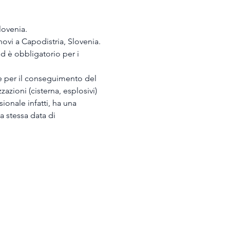
lovenia.
novi a Capodistria, Slovenia.
d è obbligatorio per i 
rie per il conseguimento del 
azioni (cisterna, esplosivi) 
ionale infatti, ha una 
 stessa data di 