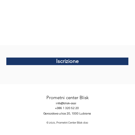
Iscrizione
Prometni center Blisk
info@blisk-as.si
+386 1 320 52 20
Gorazdova ulica 20, 1000 Lubiana
© 2021, Prometni Center Blisk doo