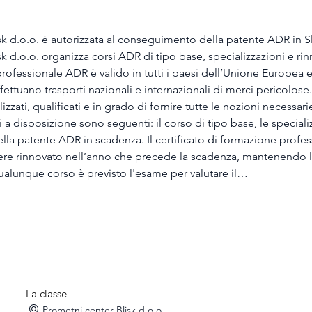
sk d.o.o. è autorizzata al conseguimento della patente ADR in S
sk d.o.o. organizza corsi ADR di tipo base, specializzazioni e rin
 professionale ADR è valido in tutti i paesi dell’Unione Europea e
fettuano trasporti nazionali e internazionali di merci pericolose.
izzati, qualificati e in grado di fornire tutte le nozioni necessa
a disposizione sono seguenti: il corso di tipo base, le specializz
 della patente ADR in scadenza. Il certificato di formazione profess
ssere rinnovato nell’anno che precede la scadenza, mantenendo la
ualunque corso è previsto l'esame per valutare il…
La classe
Prometni center Blisk d.o.o.