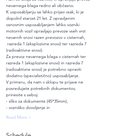
nevarnega blaga redno ali občasno.
K usposabljanju se lahko prijavi vsak, ki je 
dopolnil starost 21 let. Z opravljenim 
osnovnim usposabljanjem lahko vozniki 
motornih vozil opravljajo prevoze vseh vrst 
nevarnih snovi razen prevozov v cisternah, 
 razreda 1 (eksplozivne snovi) ter razreda 7 
(radioaktivne snovi).
Za prevoz nevarnega blaga v cisternah ter 
razreda 1 (eksplozivne snovi) in razreda 7 
(radioaktivne snovi) je potrebno opraviti 
dodatno (specialistično) usposabljanje.
V primeru, da nam v sklopu te prijave ne 
posredujete potrebnih dokumentov, 
prinesite s seboj:
- sliko za dokumente (45*35mm),
- vozniško dovoljenje in
Read More >
Schedule