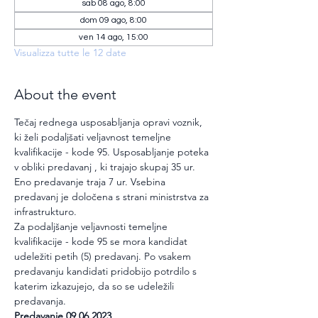
sab 08 ago, 8:00
dom 09 ago, 8:00
ven 14 ago, 15:00
Visualizza tutte le 12 date
About the event
Tečaj rednega usposabljanja opravi voznik, 
ki želi podaljšati veljavnost temeljne 
kvalifikacije - kode 95. Usposabljanje poteka 
v obliki predavanj , ki trajajo skupaj 35 ur. 
Eno predavanje traja 7 ur. Vsebina 
predavanj je določena s strani ministrstva za 
infrastrukturo.
Za podaljšanje veljavnosti temeljne 
kvalifikacije - kode 95 se mora kandidat 
udeležiti petih (5) predavanj. Po vsakem 
predavanju kandidati pridobijo potrdilo s 
katerim izkazujejo, da so se udeležili 
predavanja.
Predavanje 09.06.2023