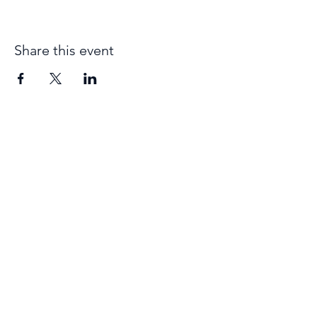
Share this event
Iscrizione
Prometni center Blisk
info@blisk-as.si
+386 1 320 52 20
Gorazdova ulica 20, 1000 Lubiana
© 2021, Prometni Center Blisk doo