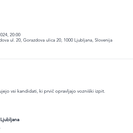
2024, 20:00
dova ul. 20, Gorazdova ulica 20, 1000 Ljubljana, Slovenija
ejo vsi kandidati, ki prvič opravljajo vozniški izpit.
 Ljubljana
 