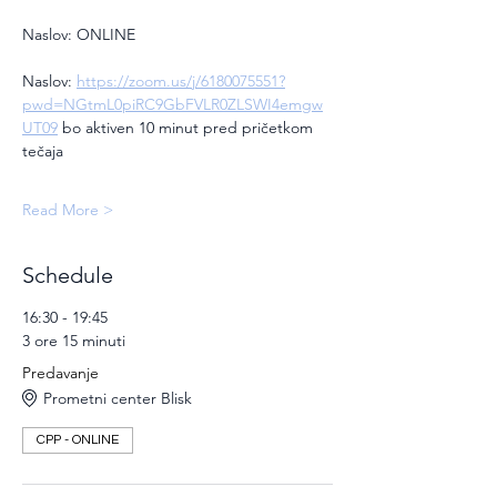
Naslov: ONLINE
Naslov: 
https://zoom.us/j/6180075551?
pwd=NGtmL0piRC9GbFVLR0ZLSWI4emgw
UT09
 bo aktiven 10 minut pred pričetkom 
tečaja
Read More >
Schedule
16:30 - 19:45
3 ore 15 minuti
Predavanje
Prometni center Blisk
CPP - ONLINE