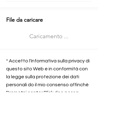
Informazioni aggiuntive
File da caricare
Izberite vrsto usposabljanja
Caricamento ...
Prevoz blaga (C in CE kategorija)
Prevoz potnikov (D kategorija)
Nome e sede dell&#39;azienda
presso la quale lavorate
* Accetto l'Informativa sulla privacy di
questo sito Web e in conformità con
la legge sulla protezione dei dati
personali do il mio consenso affinché
Contatta l&#39;azienda per cui lavori
Prometni center Blisk doo possa
elaborare ed elaborare i dati in
conformità con lo ZOVP.
Si, sono d&#39;accordo
SEGNALAMI