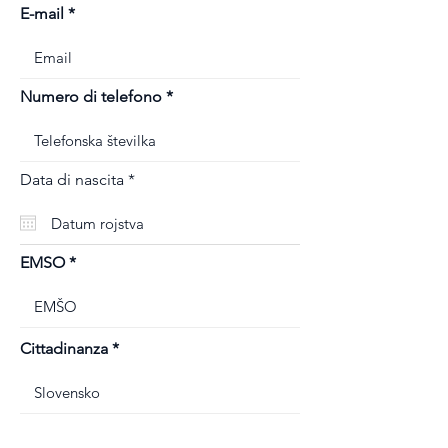
E-mail
Numero di telefono
r
Data di nascita
*
e
q
u
i
r
EMSO
e
d
Cittadinanza