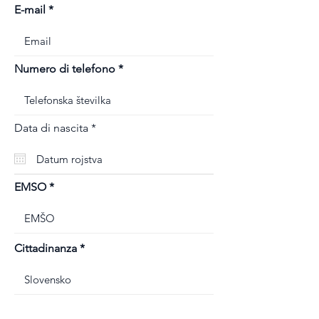
E-mail
Numero di telefono
r
Data di nascita
*
e
q
u
i
r
EMSO
e
d
Cittadinanza