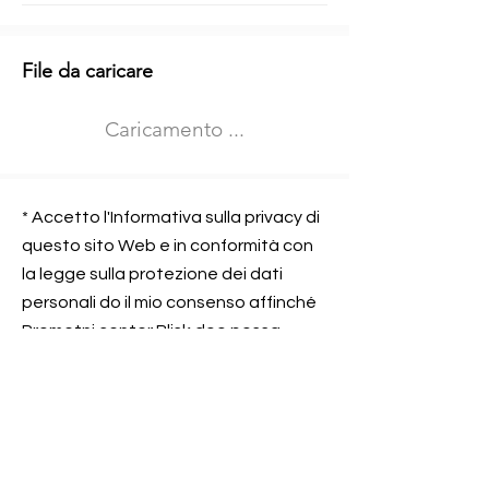
Informazioni aggiuntive
File da caricare
Izberite vrsto usposabljanja
Caricamento ...
Prevoz blaga (C in CE kategorija)
Prevoz potnikov (D kategorija)
Nome e sede dell&#39;azienda
presso la quale lavorate
* Accetto l'Informativa sulla privacy di
questo sito Web e in conformità con
la legge sulla protezione dei dati
personali do il mio consenso affinché
Contatta l&#39;azienda per cui lavori
Prometni center Blisk doo possa
elaborare ed elaborare i dati in
conformità con lo ZOVP.
Si, sono d&#39;accordo
SEGNALAMI