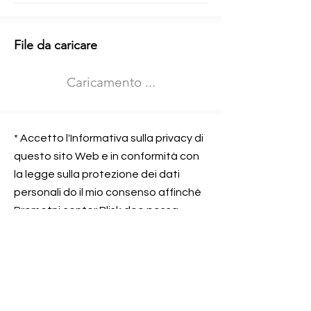
Informazioni aggiuntive
File da caricare
Izberite vrsto usposabljanja
Caricamento ...
Prevoz blaga (C in CE kategorija)
Prevoz potnikov (D kategorija)
Nome e sede dell&#39;azienda
presso la quale lavorate
* Accetto l'Informativa sulla privacy di
questo sito Web e in conformità con
la legge sulla protezione dei dati
personali do il mio consenso affinché
Contatta l&#39;azienda per cui lavori
Prometni center Blisk doo possa
elaborare ed elaborare i dati in
conformità con lo ZOVP.
Si, sono d&#39;accordo
SEGNALAMI