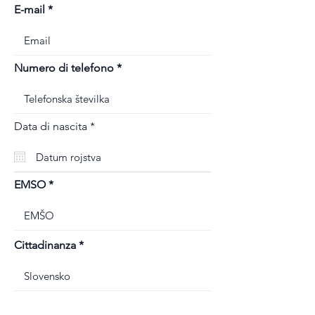
E-mail
Numero di telefono
r
Data di nascita
*
e
q
u
i
r
EMSO
e
d
Cittadinanza