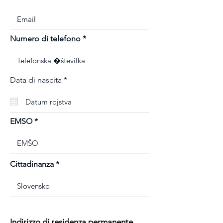
Numero di telefono
r
Data di nascita
*
e
q
u
i
r
EMSO
e
d
Cittadinanza
Indirizzo di residenza permanente