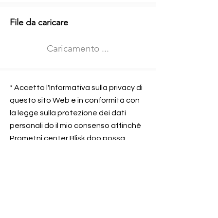
Informazioni aggiuntive
File da caricare
Izberite vrsto usposabljanja
Caricamento ...
Prevoz blaga (C in CE kategorija)
Prevoz potnikov (D kategorija)
Nome e sede dell&#39;azienda
presso la quale lavorate
* Accetto l'Informativa sulla privacy di
questo sito Web e in conformità con
la legge sulla protezione dei dati
personali do il mio consenso affinché
Contatta l&#39;azienda per cui lavori
Prometni center Blisk doo possa
elaborare ed elaborare i dati in
conformità con lo ZOVP.
Si, sono d&#39;accordo
SEGNALAMI