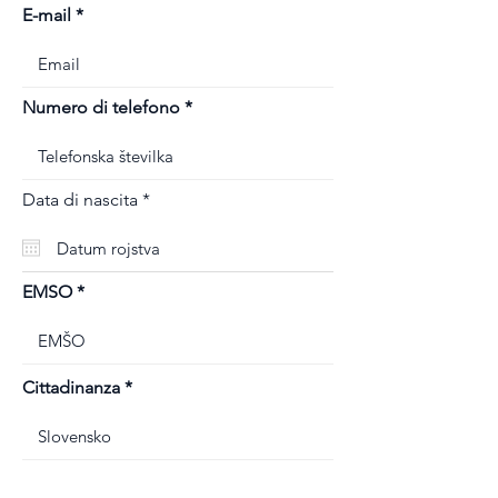
E-mail
Numero di telefono
r
Data di nascita
*
e
q
u
i
r
EMSO
e
d
Cittadinanza