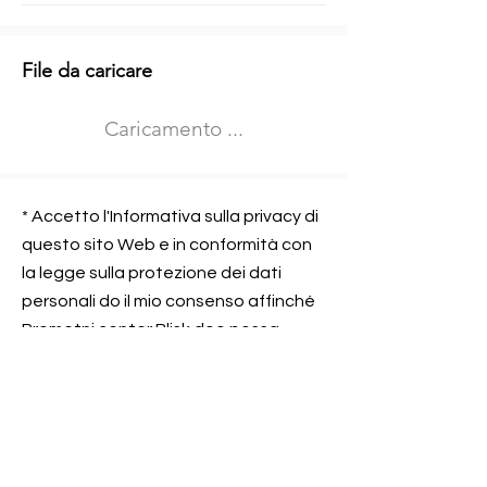
Informazioni aggiuntive
File da caricare
Izberite vrsto usposabljanja
Caricamento ...
Prevoz blaga (C in CE kategorija)
Prevoz potnikov (D kategorija)
Nome e sede dell&#39;azienda
presso la quale lavorate
* Accetto l'Informativa sulla privacy di
questo sito Web e in conformità con
la legge sulla protezione dei dati
personali do il mio consenso affinché
Contatta l&#39;azienda per cui lavori
Prometni center Blisk doo possa
elaborare ed elaborare i dati in
conformità con lo ZOVP.
Si, sono d&#39;accordo
SEGNALAMI