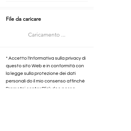
Informazioni aggiuntive
File da caricare
Izberite vrsto usposabljanja
Caricamento ...
Prevoz blaga (C in CE kategorija)
Prevoz potnikov (D kategorija)
Nome e sede dell&#39;azienda
presso la quale lavorate
* Accetto l'Informativa sulla privacy di
questo sito Web e in conformità con
la legge sulla protezione dei dati
personali do il mio consenso affinché
Contatta l&#39;azienda per cui lavori
Prometni center Blisk doo possa
elaborare ed elaborare i dati in
conformità con lo ZOVP.
Si, sono d&#39;accordo
SEGNALAMI