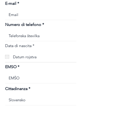
E-mail
Numero di telefono
r
Data di nascita
*
e
q
u
i
r
EMSO
e
d
Cittadinanza