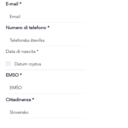
E-mail
Numero di telefono
r
Data di nascita
*
e
q
u
i
r
EMSO
e
d
Cittadinanza