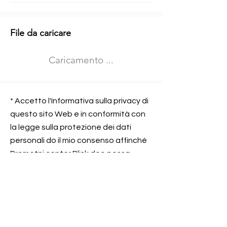
Informazioni aggiuntive
File da caricare
Izberite vrsto usposabljanja
Caricamento ...
Prevoz blaga (C in CE kategorija)
Prevoz potnikov (D kategorija)
Nome e sede dell&#39;azienda
presso la quale lavorate
* Accetto l'Informativa sulla privacy di
questo sito Web e in conformità con
la legge sulla protezione dei dati
personali do il mio consenso affinché
Contatta l&#39;azienda per cui lavori
Prometni center Blisk doo possa
elaborare ed elaborare i dati in
conformità con lo ZOVP.
Si, sono d&#39;accordo
SEGNALAMI