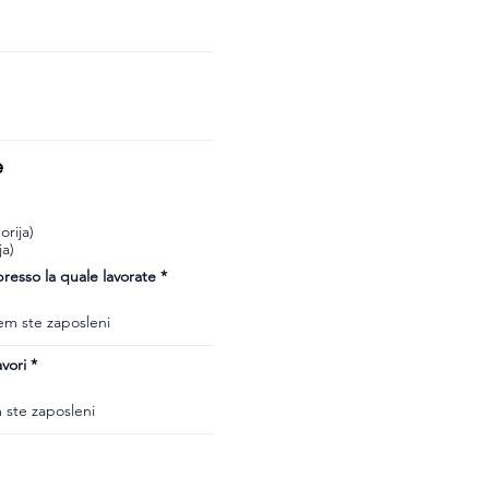
e
rija)
ja)
esso la quale lavorate
vori