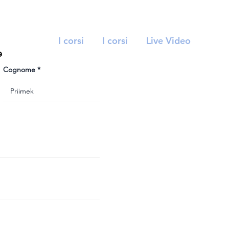
I corsi
I corsi
Live Video
e
Cognome