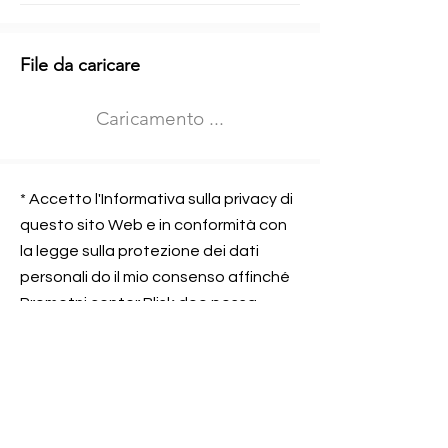
Informazioni aggiuntive
File da caricare
Izberite vrsto usposabljanja
Caricamento ...
Prevoz blaga (C in CE kategorija)
Prevoz potnikov (D kategorija)
Nome e sede dell&#39;azienda
presso la quale lavorate
* Accetto l'Informativa sulla privacy di
questo sito Web e in conformità con
la legge sulla protezione dei dati
personali do il mio consenso affinché
Contatta l&#39;azienda per cui lavori
Prometni center Blisk doo possa
elaborare ed elaborare i dati in
conformità con lo ZOVP.
Si, sono d&#39;accordo
SEGNALAMI