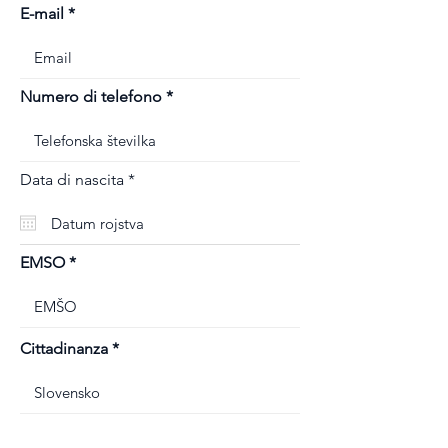
E-mail
Numero di telefono
r
Data di nascita
*
e
q
u
i
r
EMSO
e
d
Cittadinanza