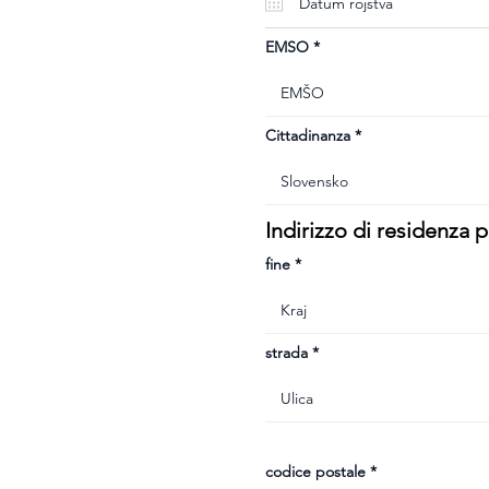
u
i
r
e
EMSO
d
Cittadinanza
Indirizzo di residenza
fine
strada
codice postale