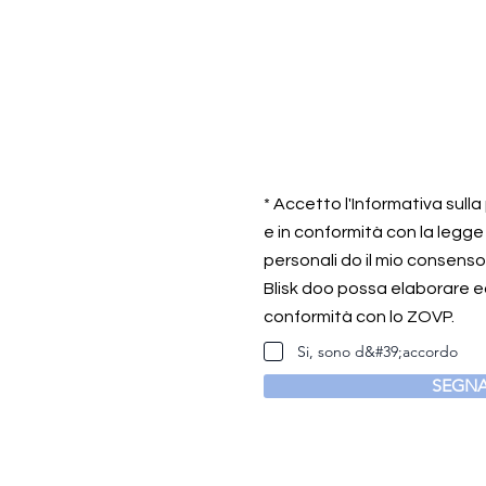
* Accetto l'Informativa sull
e in conformità con la legge
personali do il mio consens
Blisk doo possa elaborare ed
conformità con lo ZOVP.
Si, sono d&#39;accordo
SEGNA