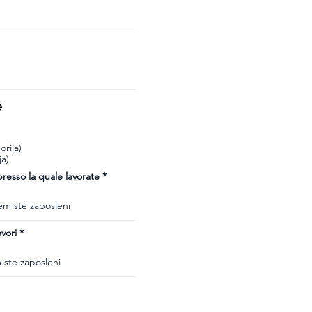
e
rija)
ja)
esso la quale lavorate
vori