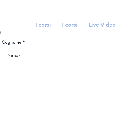
I corsi
I corsi
Live Video
e
Cognome