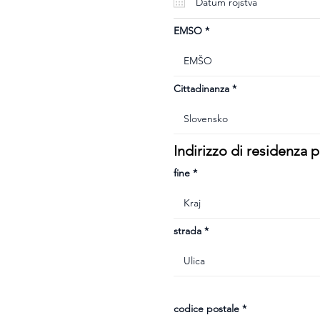
u
i
r
e
EMSO
d
Cittadinanza
Indirizzo di residenza
fine
strada
codice postale