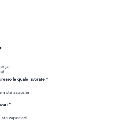
e
rija)
ja)
esso la quale lavorate
vori