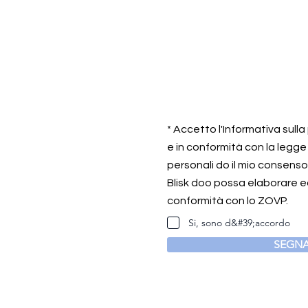
* Accetto l'Informativa sull
e in conformità con la legge
personali do il mio consens
Blisk doo possa elaborare ed
conformità con lo ZOVP.
Si, sono d&#39;accordo
SEGNA