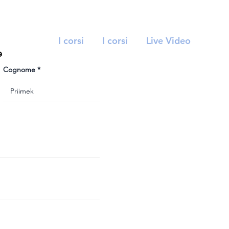
I corsi
I corsi
Live Video
e
Cognome