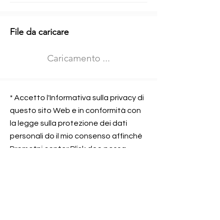
Informazioni aggiuntive
File da caricare
Izberite vrsto usposabljanja
Caricamento ...
Prevoz blaga (C in CE kategorija)
Prevoz potnikov (D kategorija)
Nome e sede dell&#39;azienda
presso la quale lavorate
* Accetto l'Informativa sulla privacy di
questo sito Web e in conformità con
la legge sulla protezione dei dati
personali do il mio consenso affinché
Contatta l&#39;azienda per cui lavori
Prometni center Blisk doo possa
elaborare ed elaborare i dati in
conformità con lo ZOVP.
Si, sono d&#39;accordo
SEGNALAMI