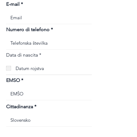
E-mail
Numero di telefono
r
Data di nascita
*
e
q
u
i
r
EMSO
e
d
Cittadinanza