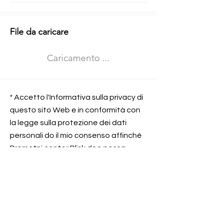
Informazioni aggiuntive
File da caricare
Izberite vrsto usposabljanja
Caricamento ...
Prevoz blaga (C in CE kategorija)
Prevoz potnikov (D kategorija)
Nome e sede dell&#39;azienda
presso la quale lavorate
* Accetto l'Informativa sulla privacy di
questo sito Web e in conformità con
la legge sulla protezione dei dati
personali do il mio consenso affinché
Contatta l&#39;azienda per cui lavori
Prometni center Blisk doo possa
elaborare ed elaborare i dati in
conformità con lo ZOVP.
Si, sono d&#39;accordo
SEGNALAMI