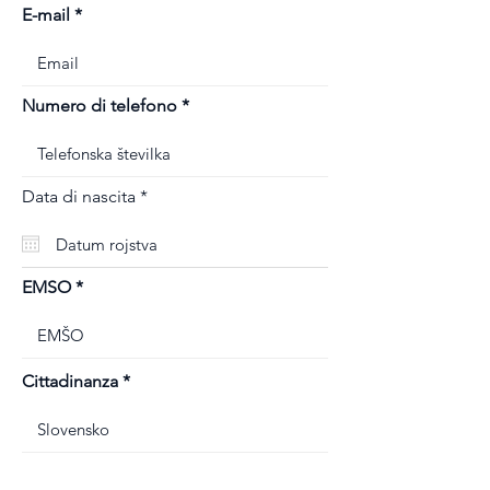
E-mail
Numero di telefono
r
Data di nascita
*
e
q
u
i
r
EMSO
e
d
Cittadinanza