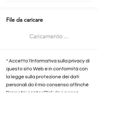
Informazioni aggiuntive
File da caricare
Izberite vrsto usposabljanja
Caricamento ...
Prevoz blaga (C in CE kategorija)
Prevoz potnikov (D kategorija)
Nome e sede dell&#39;azienda
presso la quale lavorate
* Accetto l'Informativa sulla privacy di
questo sito Web e in conformità con
la legge sulla protezione dei dati
personali do il mio consenso affinché
Contatta l&#39;azienda per cui lavori
Prometni center Blisk doo possa
elaborare ed elaborare i dati in
conformità con lo ZOVP.
Si, sono d&#39;accordo
SEGNALAMI