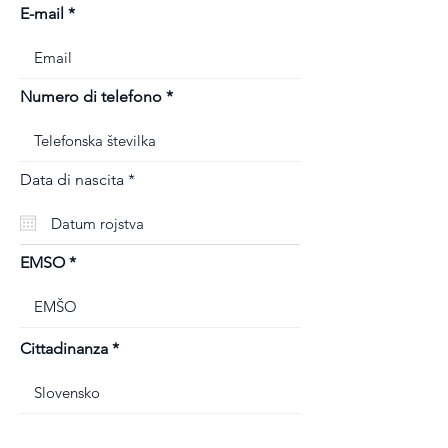
E-mail
Numero di telefono
r
Data di nascita
*
e
q
u
i
r
EMSO
e
d
Cittadinanza