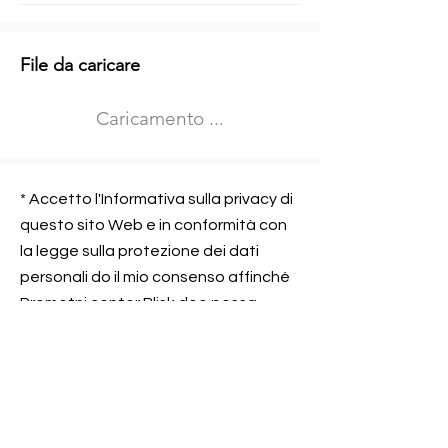
Informazioni aggiuntive
File da caricare
Izberite vrsto usposabljanja
Caricamento ...
Prevoz blaga (C in CE kategorija)
Prevoz potnikov (D kategorija)
Nome e sede dell&#39;azienda
presso la quale lavorate
* Accetto l'Informativa sulla privacy di
questo sito Web e in conformità con
la legge sulla protezione dei dati
personali do il mio consenso affinché
Contatta l&#39;azienda per cui lavori
Prometni center Blisk doo possa
elaborare ed elaborare i dati in
conformità con lo ZOVP.
Si, sono d&#39;accordo
SEGNALAMI