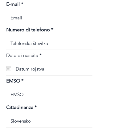
E-mail
Numero di telefono
r
Data di nascita
*
e
q
u
i
r
EMSO
e
d
Cittadinanza