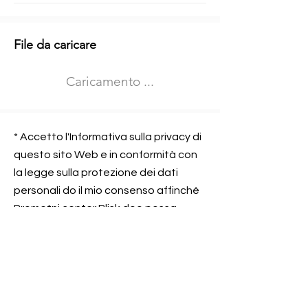
Informazioni aggiuntive
File da caricare
Izberite vrsto usposabljanja
Caricamento ...
Prevoz blaga (C in CE kategorija)
Prevoz potnikov (D kategorija)
Nome e sede dell&#39;azienda
presso la quale lavorate
* Accetto l'Informativa sulla privacy di
questo sito Web e in conformità con
la legge sulla protezione dei dati
personali do il mio consenso affinché
Contatta l&#39;azienda per cui lavori
Prometni center Blisk doo possa
elaborare ed elaborare i dati in
conformità con lo ZOVP.
Si, sono d&#39;accordo
SEGNALAMI