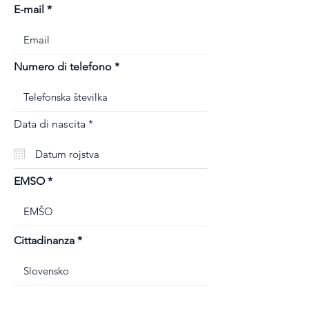
E-mail
Numero di telefono
r
Data di nascita
*
e
q
u
i
r
EMSO
e
d
Cittadinanza