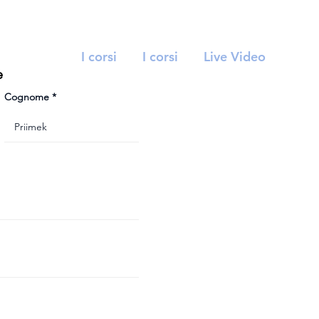
I corsi
I corsi
Live Video
e
Cognome