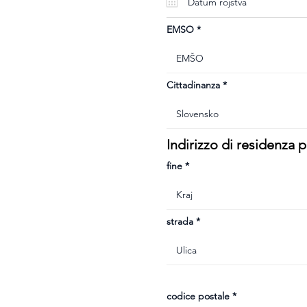
u
i
r
e
EMSO
d
Cittadinanza
Indirizzo di residenza
fine
strada
codice postale