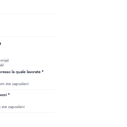
e
rija)
ja)
esso la quale lavorate
vori