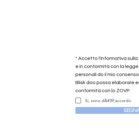
* Accetto l'Informativa sull
e in conformità con la legge
personali do il mio consens
Blisk doo possa elaborare ed
conformità con lo ZOVP.
Si, sono d&#39;accordo
SEGNA