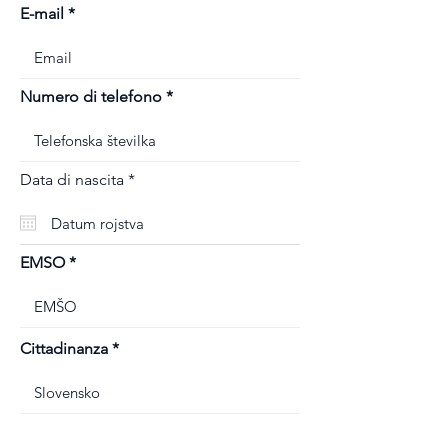
E-mail
Numero di telefono
r
Data di nascita
*
e
q
u
i
r
EMSO
e
d
Cittadinanza