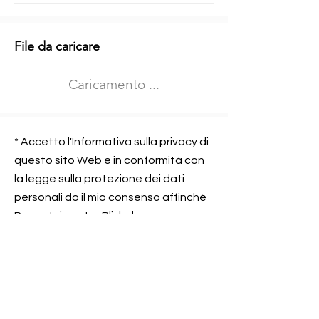
Informazioni aggiuntive
File da caricare
Izberite vrsto usposabljanja
Caricamento ...
Prevoz blaga (C in CE kategorija)
Prevoz potnikov (D kategorija)
Nome e sede dell&#39;azienda
presso la quale lavorate
* Accetto l'Informativa sulla privacy di
questo sito Web e in conformità con
la legge sulla protezione dei dati
personali do il mio consenso affinché
Contatta l&#39;azienda per cui lavori
Prometni center Blisk doo possa
elaborare ed elaborare i dati in
conformità con lo ZOVP.
Si, sono d&#39;accordo
SEGNALAMI