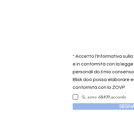
* Accetto l'Informativa sull
e in conformità con la legge
personali do il mio consens
Blisk doo possa elaborare ed
conformità con lo ZOVP.
Si, sono d&#39;accordo
SEGNA