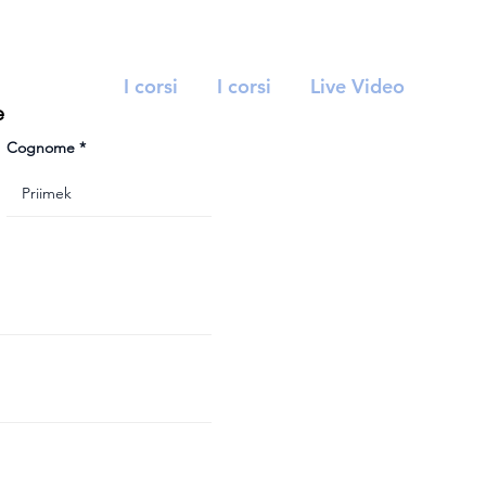
I corsi
I corsi
Live Video
e
Cognome