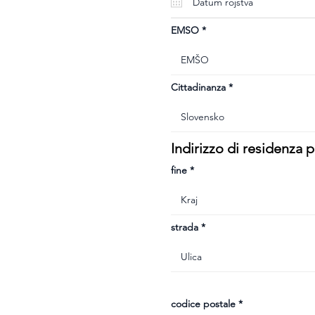
u
i
r
e
EMSO
d
Cittadinanza
Indirizzo di residenza
fine
strada
codice postale