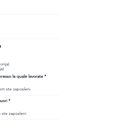
e
rija)
ja)
esso la quale lavorate
vori