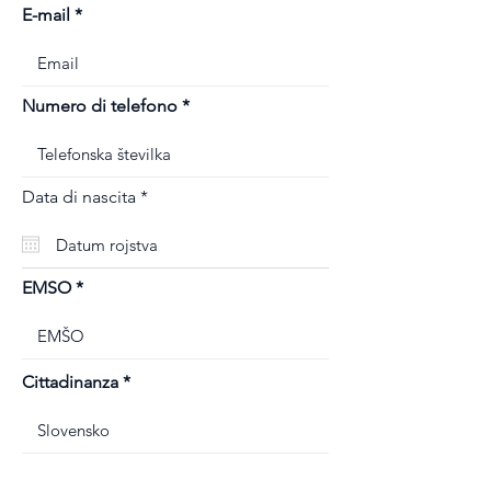
E-mail
Numero di telefono
r
Data di nascita
*
e
q
u
i
r
EMSO
e
d
Cittadinanza