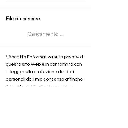
Informazioni aggiuntive
File da caricare
Izberite vrsto usposabljanja
Caricamento ...
Prevoz blaga (C in CE kategorija)
Prevoz potnikov (D kategorija)
Nome e sede dell&#39;azienda
presso la quale lavorate
* Accetto l'Informativa sulla privacy di
questo sito Web e in conformità con
la legge sulla protezione dei dati
personali do il mio consenso affinché
Contatta l&#39;azienda per cui lavori
Prometni center Blisk doo possa
elaborare ed elaborare i dati in
conformità con lo ZOVP.
Si, sono d&#39;accordo
SEGNALAMI