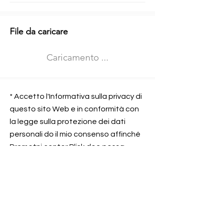
Informazioni aggiuntive
File da caricare
Izberite vrsto usposabljanja
Caricamento ...
Prevoz blaga (C in CE kategorija)
Prevoz potnikov (D kategorija)
Nome e sede dell&#39;azienda
presso la quale lavorate
* Accetto l'Informativa sulla privacy di
questo sito Web e in conformità con
la legge sulla protezione dei dati
personali do il mio consenso affinché
Contatta l&#39;azienda per cui lavori
Prometni center Blisk doo possa
elaborare ed elaborare i dati in
conformità con lo ZOVP.
Si, sono d&#39;accordo
SEGNALAMI