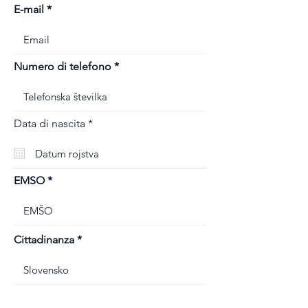
E-mail
Numero di telefono
r
Data di nascita
*
e
q
u
i
r
EMSO
e
d
Cittadinanza