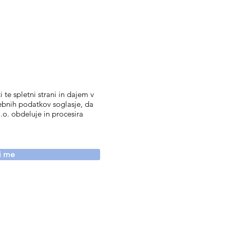
 te spletni strani in dajem v
ebnih podatkov soglasje, da
.o. obdeluje in procesira
vi me