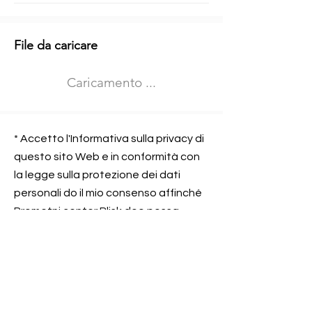
Informazioni aggiuntive
File da caricare
Izberite vrsto usposabljanja
Caricamento ...
Prevoz blaga (C in CE kategorija)
Prevoz potnikov (D kategorija)
Nome e sede dell&#39;azienda
presso la quale lavorate
* Accetto l'Informativa sulla privacy di
questo sito Web e in conformità con
la legge sulla protezione dei dati
personali do il mio consenso affinché
Contatta l&#39;azienda per cui lavori
Prometni center Blisk doo possa
elaborare ed elaborare i dati in
conformità con lo ZOVP.
Si, sono d&#39;accordo
SEGNALAMI