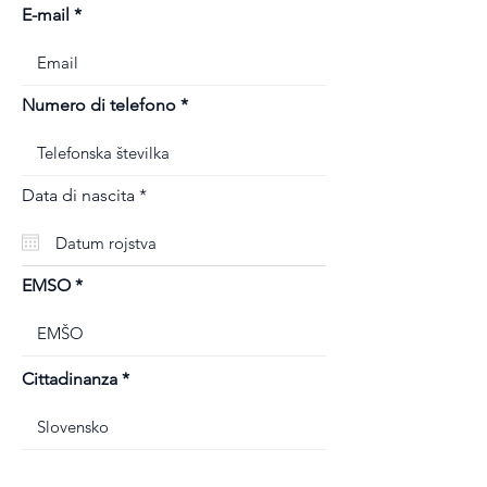
E-mail
Numero di telefono
r
Data di nascita
*
e
q
u
i
r
EMSO
e
d
Cittadinanza