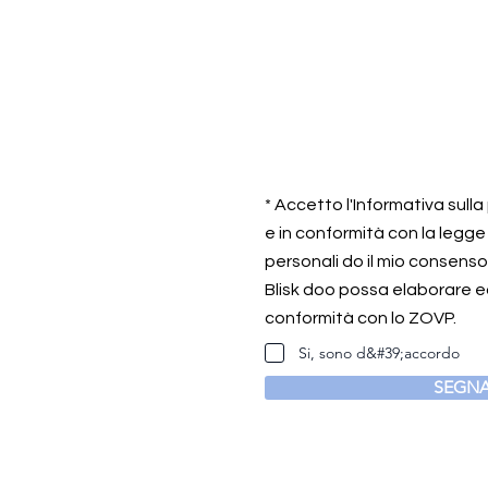
* Accetto l'Informativa sull
e in conformità con la legge
personali do il mio consens
Blisk doo possa elaborare ed
conformità con lo ZOVP.
Si, sono d&#39;accordo
SEGNA