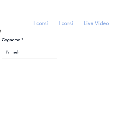
I corsi
I corsi
Live Video
e
Cognome