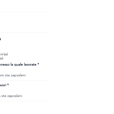
e
rija)
ja)
esso la quale lavorate
vori