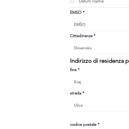
u
i
r
e
EMSO
d
Cittadinanza
Indirizzo di residenza
fine
strada
codice postale