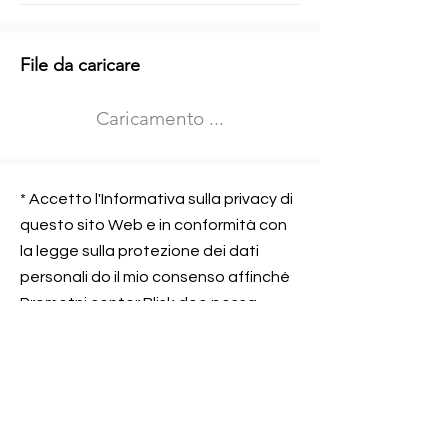
Informazioni aggiuntive
File da caricare
Izberite vrsto usposabljanja
Caricamento ...
Prevoz blaga (C in CE kategorija)
Prevoz potnikov (D kategorija)
Nome e sede dell&#39;azienda
presso la quale lavorate
* Accetto l'Informativa sulla privacy di
questo sito Web e in conformità con
la legge sulla protezione dei dati
personali do il mio consenso affinché
Contatta l&#39;azienda per cui lavori
Prometni center Blisk doo possa
elaborare ed elaborare i dati in
conformità con lo ZOVP.
Si, sono d&#39;accordo
SEGNALAMI