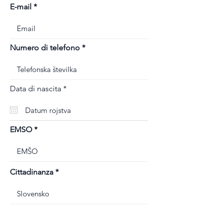
E-mail
Numero di telefono
r
Data di nascita
*
e
q
u
i
r
EMSO
e
d
Cittadinanza