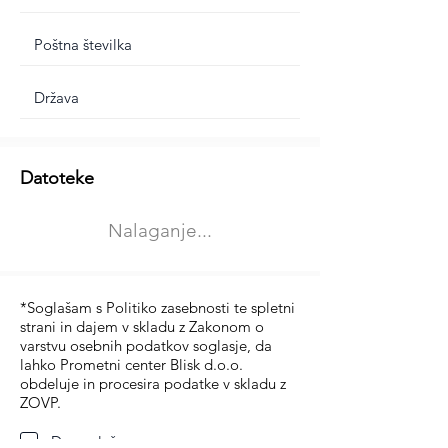
Dodatne informacije
Datoteke
Izberite vrsto usposabljanja
Nalaganje...
Prevoz blaga (C in CE kategorija)
Prevoz potnikov (D kategorija)
*Soglašam s Politiko zasebnosti te spletni
strani in dajem v skladu z Zakonom o
varstvu osebnih podatkov soglasje, da
lahko Prometni center Blisk d.o.o.
obdeluje in procesira podatke v skladu z
ZOVP.
Da soglašam