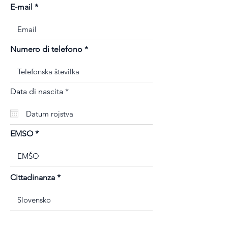
E-mail
Numero di telefono
r
Data di nascita
*
e
q
u
i
r
EMSO
e
d
Cittadinanza