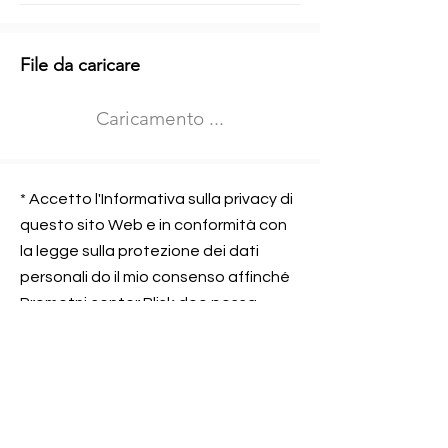
Informazioni aggiuntive
File da caricare
Izberite vrsto usposabljanja
Caricamento ...
Prevoz blaga (C in CE kategorija)
Prevoz potnikov (D kategorija)
Nome e sede dell&#39;azienda
presso la quale lavorate
* Accetto l'Informativa sulla privacy di
questo sito Web e in conformità con
la legge sulla protezione dei dati
personali do il mio consenso affinché
Contatta l&#39;azienda per cui lavori
Prometni center Blisk doo possa
elaborare ed elaborare i dati in
conformità con lo ZOVP.
Si, sono d&#39;accordo
SEGNALAMI