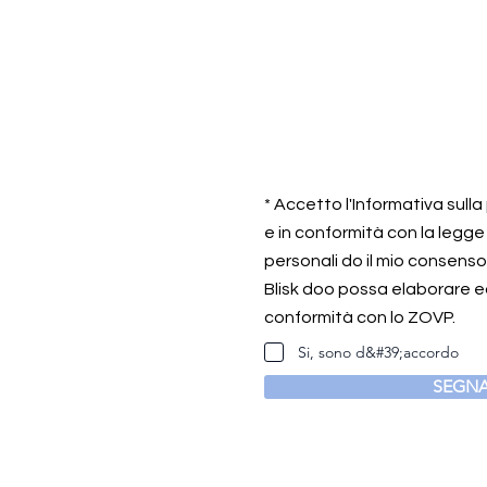
* Accetto l'Informativa sull
e in conformità con la legge
personali do il mio consens
Blisk doo possa elaborare ed
conformità con lo ZOVP.
Si, sono d&#39;accordo
SEGNA