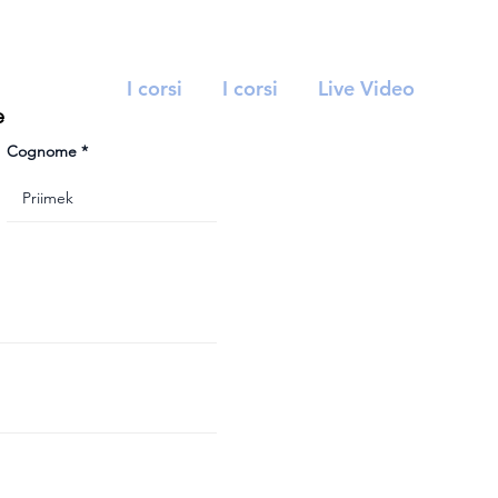
I corsi
I corsi
Live Video
e
Cognome