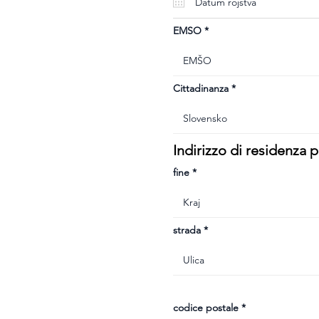
u
i
r
e
EMSO
d
Cittadinanza
Indirizzo di residenza
fine
strada
codice postale