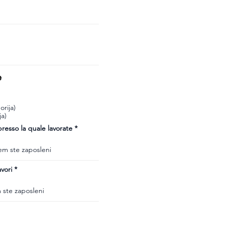
e
rija)
ja)
esso la quale lavorate
vori