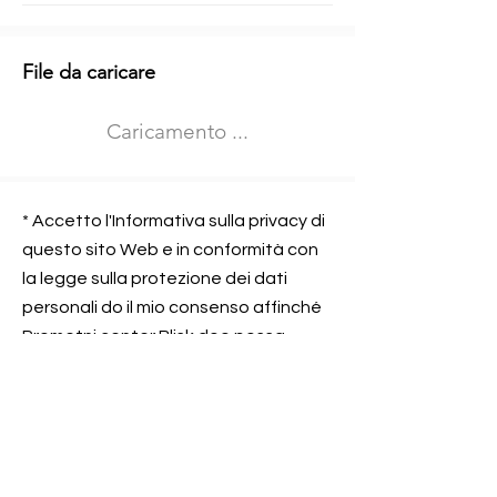
Informazioni aggiuntive
File da caricare
Izberite vrsto usposabljanja
Caricamento ...
Prevoz blaga (C in CE kategorija)
Prevoz potnikov (D kategorija)
Nome e sede dell&#39;azienda
presso la quale lavorate
* Accetto l'Informativa sulla privacy di
questo sito Web e in conformità con
la legge sulla protezione dei dati
personali do il mio consenso affinché
Contatta l&#39;azienda per cui lavori
Prometni center Blisk doo possa
elaborare ed elaborare i dati in
conformità con lo ZOVP.
Si, sono d&#39;accordo
SEGNALAMI