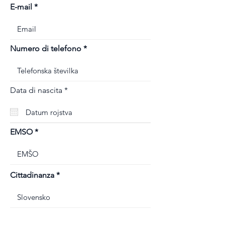
E-mail
Numero di telefono
r
Data di nascita
*
e
q
u
i
r
EMSO
e
d
Cittadinanza