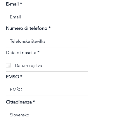
E-mail
Numero di telefono
r
Data di nascita
*
e
q
u
i
r
EMSO
e
d
Cittadinanza