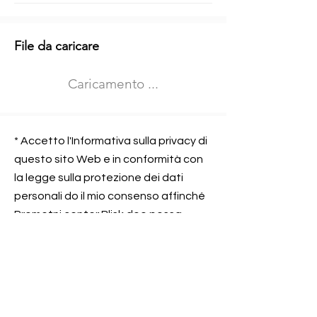
Informazioni aggiuntive
File da caricare
Izberite vrsto usposabljanja
Caricamento ...
Prevoz blaga (C in CE kategorija)
Prevoz potnikov (D kategorija)
Nome e sede dell&#39;azienda
presso la quale lavorate
* Accetto l'Informativa sulla privacy di
questo sito Web e in conformità con
la legge sulla protezione dei dati
personali do il mio consenso affinché
Contatta l&#39;azienda per cui lavori
Prometni center Blisk doo possa
elaborare ed elaborare i dati in
conformità con lo ZOVP.
Si, sono d&#39;accordo
SEGNALAMI