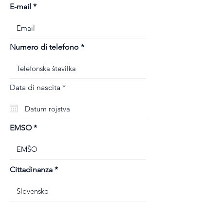
E-mail
Numero di telefono
r
Data di nascita
*
e
q
u
i
r
EMSO
e
d
Cittadinanza