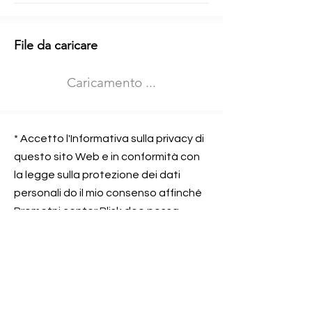
Informazioni aggiuntive
File da caricare
Izberite vrsto usposabljanja
Caricamento ...
Prevoz blaga (C in CE kategorija)
Prevoz potnikov (D kategorija)
Nome e sede dell&#39;azienda
presso la quale lavorate
* Accetto l'Informativa sulla privacy di
questo sito Web e in conformità con
la legge sulla protezione dei dati
personali do il mio consenso affinché
Contatta l&#39;azienda per cui lavori
Prometni center Blisk doo possa
elaborare ed elaborare i dati in
conformità con lo ZOVP.
Si, sono d&#39;accordo
SEGNALAMI