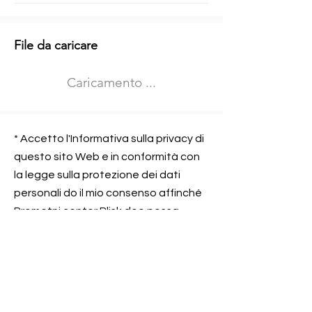
Informazioni aggiuntive
File da caricare
Izberite vrsto usposabljanja
Caricamento ...
Prevoz blaga (C in CE kategorija)
Prevoz potnikov (D kategorija)
Nome e sede dell&#39;azienda
presso la quale lavorate
* Accetto l'Informativa sulla privacy di
questo sito Web e in conformità con
la legge sulla protezione dei dati
personali do il mio consenso affinché
Contatta l&#39;azienda per cui lavori
Prometni center Blisk doo possa
elaborare ed elaborare i dati in
conformità con lo ZOVP.
Si, sono d&#39;accordo
SEGNALAMI