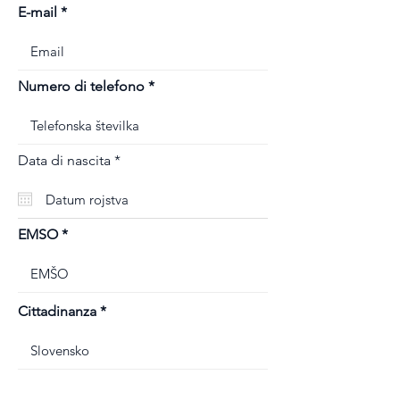
E-mail
Numero di telefono
r
Data di nascita
*
e
q
u
i
r
EMSO
e
d
Cittadinanza