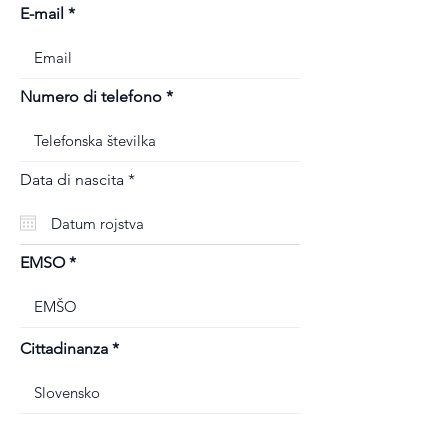
E-mail
Numero di telefono
r
Data di nascita
*
e
q
u
i
r
EMSO
e
d
Cittadinanza