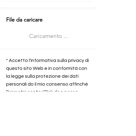
Informazioni aggiuntive
File da caricare
Izberite vrsto usposabljanja
Caricamento ...
Prevoz blaga (C in CE kategorija)
Prevoz potnikov (D kategorija)
Nome e sede dell&#39;azienda
presso la quale lavorate
* Accetto l'Informativa sulla privacy di
questo sito Web e in conformità con
la legge sulla protezione dei dati
personali do il mio consenso affinché
Contatta l&#39;azienda per cui lavori
Prometni center Blisk doo possa
elaborare ed elaborare i dati in
conformità con lo ZOVP.
Si, sono d&#39;accordo
SEGNALAMI