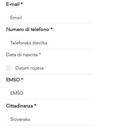
E-mail
Numero di telefono
r
Data di nascita
*
e
q
u
i
r
EMSO
e
d
Cittadinanza