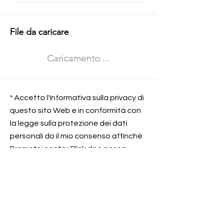
Informazioni aggiuntive
File da caricare
Izberite vrsto usposabljanja
Caricamento ...
Prevoz blaga (C in CE kategorija)
Prevoz potnikov (D kategorija)
Nome e sede dell&#39;azienda
presso la quale lavorate
* Accetto l'Informativa sulla privacy di
questo sito Web e in conformità con
la legge sulla protezione dei dati
personali do il mio consenso affinché
Contatta l&#39;azienda per cui lavori
Prometni center Blisk doo possa
elaborare ed elaborare i dati in
conformità con lo ZOVP.
Si, sono d&#39;accordo
SEGNALAMI