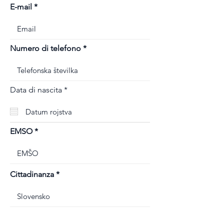
E-mail
Numero di telefono
r
Data di nascita
*
e
q
u
i
r
EMSO
e
d
Cittadinanza