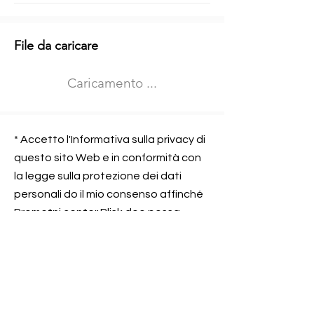
Informazioni aggiuntive
File da caricare
Izberite vrsto usposabljanja
Caricamento ...
Prevoz blaga (C in CE kategorija)
Prevoz potnikov (D kategorija)
Nome e sede dell&#39;azienda
presso la quale lavorate
* Accetto l'Informativa sulla privacy di
questo sito Web e in conformità con
la legge sulla protezione dei dati
personali do il mio consenso affinché
Contatta l&#39;azienda per cui lavori
Prometni center Blisk doo possa
elaborare ed elaborare i dati in
conformità con lo ZOVP.
Si, sono d&#39;accordo
SEGNALAMI