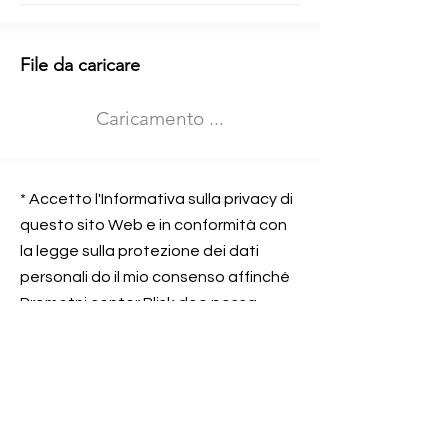
Informazioni aggiuntive
File da caricare
Izberite vrsto usposabljanja
Caricamento ...
Prevoz blaga (C in CE kategorija)
Prevoz potnikov (D kategorija)
Nome e sede dell&#39;azienda
presso la quale lavorate
* Accetto l'Informativa sulla privacy di
questo sito Web e in conformità con
la legge sulla protezione dei dati
personali do il mio consenso affinché
Contatta l&#39;azienda per cui lavori
Prometni center Blisk doo possa
elaborare ed elaborare i dati in
conformità con lo ZOVP.
Si, sono d&#39;accordo
SEGNALAMI