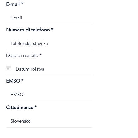
E-mail
Numero di telefono
r
Data di nascita
*
e
q
u
i
r
EMSO
e
d
Cittadinanza