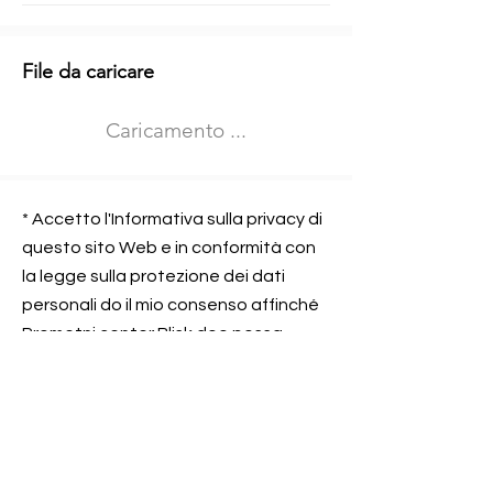
Informazioni aggiuntive
File da caricare
Izberite vrsto usposabljanja
Caricamento ...
Prevoz blaga (C in CE kategorija)
Prevoz potnikov (D kategorija)
Nome e sede dell&#39;azienda
presso la quale lavorate
* Accetto l'Informativa sulla privacy di
questo sito Web e in conformità con
la legge sulla protezione dei dati
personali do il mio consenso affinché
Contatta l&#39;azienda per cui lavori
Prometni center Blisk doo possa
elaborare ed elaborare i dati in
conformità con lo ZOVP.
Si, sono d&#39;accordo
SEGNALAMI