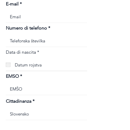
E-mail
Numero di telefono
r
Data di nascita
*
e
q
u
i
r
EMSO
e
d
Cittadinanza