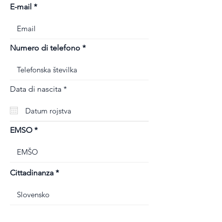
E-mail
Numero di telefono
r
Data di nascita
*
e
q
u
i
r
EMSO
e
d
Cittadinanza