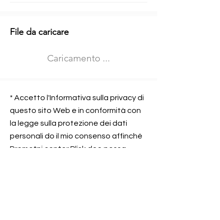
Informazioni aggiuntive
File da caricare
Izberite vrsto usposabljanja
Caricamento ...
Prevoz blaga (C in CE kategorija)
Prevoz potnikov (D kategorija)
Nome e sede dell&#39;azienda
presso la quale lavorate
* Accetto l'Informativa sulla privacy di
questo sito Web e in conformità con
la legge sulla protezione dei dati
personali do il mio consenso affinché
Contatta l&#39;azienda per cui lavori
Prometni center Blisk doo possa
elaborare ed elaborare i dati in
conformità con lo ZOVP.
Si, sono d&#39;accordo
SEGNALAMI