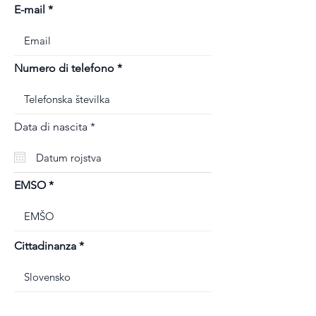
E-mail
Numero di telefono
r
Data di nascita
*
e
q
u
i
r
EMSO
e
d
Cittadinanza