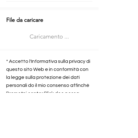
Informazioni aggiuntive
File da caricare
Izberite vrsto usposabljanja
Caricamento ...
Prevoz blaga (C in CE kategorija)
Prevoz potnikov (D kategorija)
Nome e sede dell&#39;azienda
presso la quale lavorate
* Accetto l'Informativa sulla privacy di
questo sito Web e in conformità con
la legge sulla protezione dei dati
personali do il mio consenso affinché
Contatta l&#39;azienda per cui lavori
Prometni center Blisk doo possa
elaborare ed elaborare i dati in
conformità con lo ZOVP.
Si, sono d&#39;accordo
SEGNALAMI