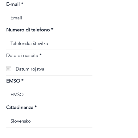
E-mail
Numero di telefono
r
Data di nascita
*
e
q
u
i
r
EMSO
e
d
Cittadinanza