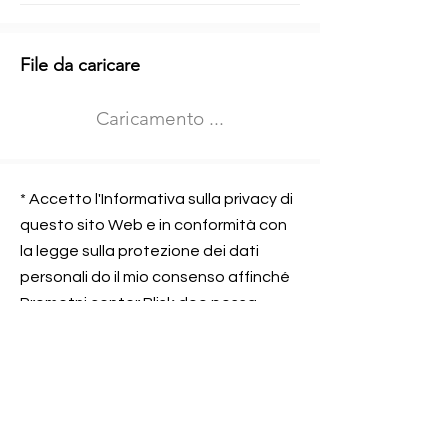
Informazioni aggiuntive
File da caricare
Izberite vrsto usposabljanja
Caricamento ...
Prevoz blaga (C in CE kategorija)
Prevoz potnikov (D kategorija)
Nome e sede dell&#39;azienda
presso la quale lavorate
* Accetto l'Informativa sulla privacy di
questo sito Web e in conformità con
la legge sulla protezione dei dati
personali do il mio consenso affinché
Contatta l&#39;azienda per cui lavori
Prometni center Blisk doo possa
elaborare ed elaborare i dati in
conformità con lo ZOVP.
Si, sono d&#39;accordo
SEGNALAMI