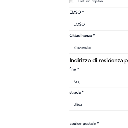
u
i
r
e
EMSO
d
Cittadinanza
Indirizzo di residenza
fine
strada
codice postale