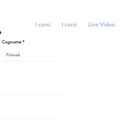
I corsi
I corsi
Live Video
e
Cognome