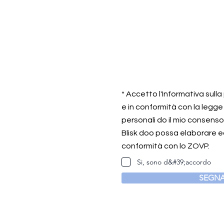
* Accetto l'Informativa sull
e in conformità con la legge
personali do il mio consens
Blisk doo possa elaborare ed
conformità con lo ZOVP.
Si, sono d&#39;accordo
SEGNA