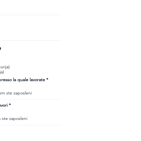
e
rija)
ja)
esso la quale lavorate
vori