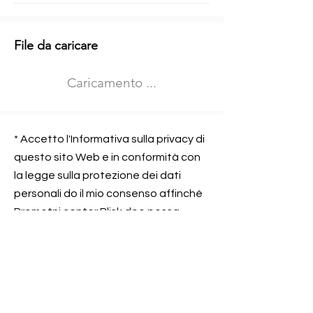
Informazioni aggiuntive
File da caricare
Izberite vrsto usposabljanja
Caricamento ...
Prevoz blaga (C in CE kategorija)
Prevoz potnikov (D kategorija)
Nome e sede dell&#39;azienda
presso la quale lavorate
* Accetto l'Informativa sulla privacy di
questo sito Web e in conformità con
la legge sulla protezione dei dati
personali do il mio consenso affinché
Contatta l&#39;azienda per cui lavori
Prometni center Blisk doo possa
elaborare ed elaborare i dati in
conformità con lo ZOVP.
Si, sono d&#39;accordo
SEGNALAMI