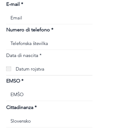
E-mail
Numero di telefono
r
Data di nascita
*
e
q
u
i
r
EMSO
e
d
Cittadinanza