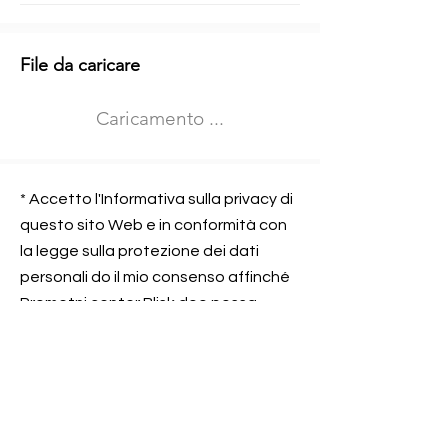
Informazioni aggiuntive
File da caricare
Izberite vrsto usposabljanja
Caricamento ...
Prevoz blaga (C in CE kategorija)
Prevoz potnikov (D kategorija)
Nome e sede dell&#39;azienda
presso la quale lavorate
* Accetto l'Informativa sulla privacy di
questo sito Web e in conformità con
la legge sulla protezione dei dati
personali do il mio consenso affinché
Contatta l&#39;azienda per cui lavori
Prometni center Blisk doo possa
elaborare ed elaborare i dati in
conformità con lo ZOVP.
Si, sono d&#39;accordo
SEGNALAMI