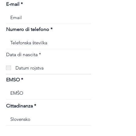
E-mail
Numero di telefono
r
Data di nascita
*
e
q
u
i
r
EMSO
e
d
Cittadinanza