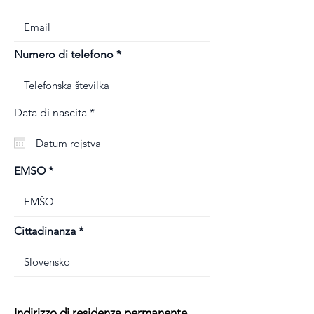
Numero di telefono
r
Data di nascita
*
e
q
u
i
r
EMSO
e
d
Cittadinanza
Indirizzo di residenza permanente