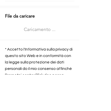
Informazioni aggiuntive
File da caricare
Izberite vrsto usposabljanja
Caricamento ...
Prevoz blaga (C in CE kategorija)
Prevoz potnikov (D kategorija)
Nome e sede dell&#39;azienda
presso la quale lavorate
* Accetto l'Informativa sulla privacy di
questo sito Web e in conformità con
la legge sulla protezione dei dati
personali do il mio consenso affinché
Contatta l&#39;azienda per cui lavori
Prometni center Blisk doo possa
elaborare ed elaborare i dati in
conformità con lo ZOVP.
Si, sono d&#39;accordo
SEGNALAMI