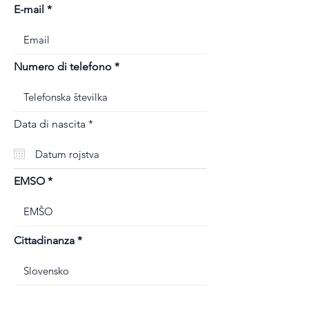
E-mail
Numero di telefono
r
Data di nascita
*
e
q
u
i
r
EMSO
e
d
Cittadinanza